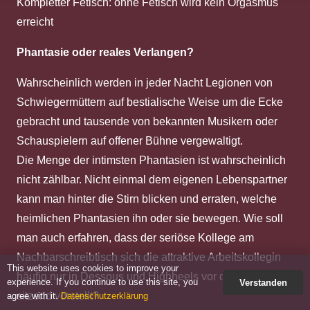
Kompletter Fetisch: ohne Fetisch wird kein Orgasmus
erreicht
Phantasie oder reales Verlangen?
Wahrscheinlich werden in jeder Nacht Legionen von
Schwiegermüttern auf bestialische Weise um die Ecke
gebracht und tausende von bekannten Musikern oder
Schauspielern auf offener Bühne vergewaltigt.
Die Menge der intimsten Phantasien ist wahrscheinlich
nicht zählbar. Nicht einmal dem eigenen Lebenspartner
kann man hinter die Stirn blicken und erraten, welche
heimlichen Phantasien ihn oder sie bewegen. Wie soll
man auch erfahren, dass der seriöse Kollege am
Nachbarschreibtisch sich die attraktive Arbeitskollegin
This website uses cookies to improve your
häufig nur in Dessous und Highheels vor dem PC
experience. If you continue to use this site, you
Verstanden
sitzend vorstellt?
agree with it.
Datenschutzerklärung